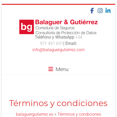
Skip
to
content
Teléfono y WhatsApp
+34
balaguergutierrez.es
971 451 651
| Email:
info@balaguergutierrez.com
Aseguramos
lo
que
Menu
de
verdad
importa
Términos y condiciones
balaguergutierrez.es
>
Términos y condiciones