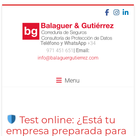
Skip
to
content
Teléfono y WhatsApp
+34
balaguergutierrez.es
971 451 651
| Email:
info@balaguergutierrez.com
Aseguramos
lo
que
Menu
de
verdad
importa
Test online: ¿Está tu
empresa preparada para