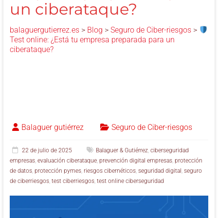
un ciberataque?
balaguergutierrez.es
>
Blog
>
Seguro de Ciber-riesgos
>
Test online: ¿Está tu empresa preparada para un
ciberataque?
Balaguer gutiérrez
Seguro de Ciber-riesgos
22 de julio de 2025
Balaguer & Gutiérrez
,
ciberseguridad
empresas
,
evaluación ciberataque
,
prevención digital empresas
,
protección
de datos
,
protección pymes
,
riesgos cibernéticos
,
seguridad digital
,
seguro
de ciberriesgos
,
test ciberriesgos
,
test online ciberseguridad