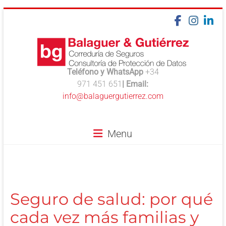
Skip
to
content
Teléfono y WhatsApp
+34
balaguergutierrez.es
971 451 651
| Email:
info@balaguergutierrez.com
Aseguramos
lo
que
Menu
de
verdad
importa
Seguro de salud: por qué
cada vez más familias y