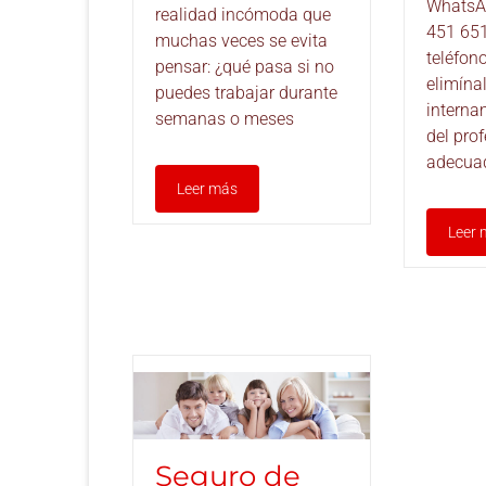
WhatsA
realidad incómoda que
451 651
muchas veces se evita
teléfon
pensar: ¿qué pasa si no
elimína
puedes trabajar durante
interna
semanas o meses
del pro
adecua
Leer más
Leer 
Seguro de