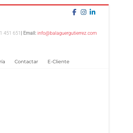
1 451 651
| Email:
info@balaguergutierrez.com
ría
Contactar
E-Cliente