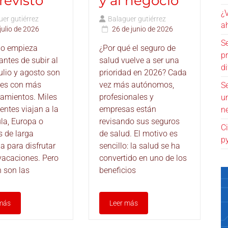
revisto
y al negocio
¿
er gutiérrez
Balaguer gutiérrez
a
julio de 2026
26 de junio de 2026
S
no empieza
¿Por qué el seguro de
pr
ntes de subir al
salud vuelve a ser una
di
ulio y agosto son
prioridad en 2026? Cada
ses con más
vez más autónomos,
S
amientos. Miles
profesionales y
u
entes viajan a la
empresas están
n
la, Europa o
revisando sus seguros
C
s de larga
de salud. El motivo es
p
a para disfrutar
sencillo: la salud se ha
vacaciones. Pero
convertido en uno de los
 son las
beneficios
más
Leer más