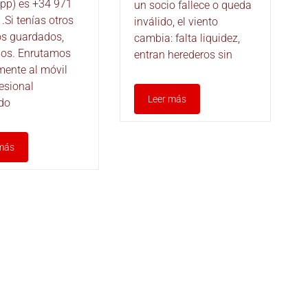
pp) es +34 971
un socio fallece o queda
.Si tenías otros
inválido, el viento
os guardados,
cambia: falta liquidez,
los. Enrutamos
entran herederos sin
mente al móvil
fesional
Leer más
do
más