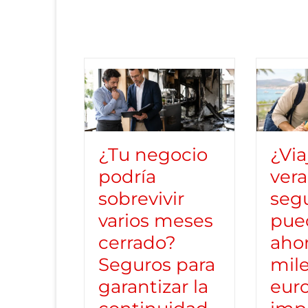
¿Tu negocio
¿Via
podría
vera
sobrevivir
seg
varios meses
pue
cerrado?
ahor
Seguros para
mil
garantizar la
euro