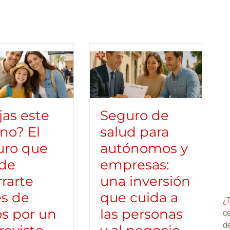
jas este
Seguro de
no? El
salud para
uro que
autónomos y
de
empresas:
rarte
una inversión
es de
que cuida a
¿
s por un
las personas
c
d