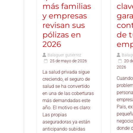
más familias
clav
y empresas
gara
revisan sus
con
pólizas en
de 
2026
emp
Balaguer gutiérrez
Balagu
25 de mayo de 2026
20 d
2026
La salud privada sigue
Cuando 
creciendo, el seguro de
problem
salud se ha convertido
persona
en una de las coberturas
empresa
más demandadas este
País, ex
año. El motivo es claro:
pequeñ
Las propias
negocio
aseguradoras ya están
donde d
anticipando subidas