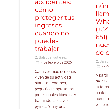
accidentes:
núm
cómo
lla
proteger tus
Wha
ingresos
(+34
cuando no
651)
puedes
nue
trabajar
de c
Balaguer gutiérrez
Balagu
4 de febrero de 2026
29 d
Cada vez más personas
A partir
viven de su actividad
de 2026
diaria: autónomos,
tu form
pequeños empresarios,
contact
profesionales liberales y
número 
trabajadores clave en
Gutiérr
pymes. Y hay una