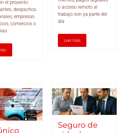
en el proyecto.
o acceso remoto al
antes, despachos
trabajo son ya parte del
onales, empresas
día
icios, comercios o
ías
Leer más
más
Seguro de
único