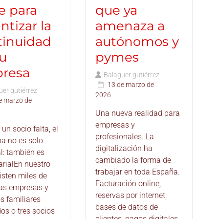
e para
que ya
ntizar la
amenaza a
tinuidad
autónomos y
tu
pymes
resa
Balaguer gutiérrez
13 de marzo de
er gutiérrez
2026
e marzo de
Una nueva realidad para
empresas y
un socio falta, el
profesionales. La
a no es solo
digitalización ha
l: también es
cambiado la forma de
rialEn nuestro
trabajar en toda España.
isten miles de
Facturación online,
as empresas y
reservas por internet,
s familiares
bases de datos de
os o tres socios
clientes, pagos digitales