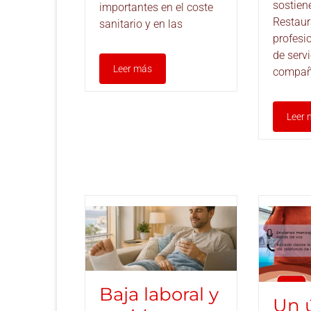
sostien
importantes en el coste
Restaur
sanitario y en las
profesi
de serv
Leer más
compañ
Leer 
Baja laboral y
Un 