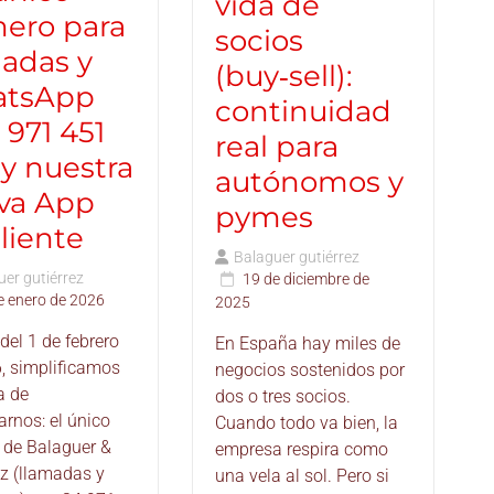
vida de
ero para
socios
madas y
(buy‑sell):
tsApp
continuidad
 971 451
real para
 y nuestra
autónomos y
va App
pymes
liente
Balaguer gutiérrez
er gutiérrez
19 de diciembre de
e enero de 2026
2025
 del 1 de febrero
En España hay miles de
, simplificamos
negocios sostenidos por
a de
dos o tres socios.
arnos: el único
Cuando todo va bien, la
de Balaguer &
empresa respira como
ez (llamadas y
una vela al sol. Pero si