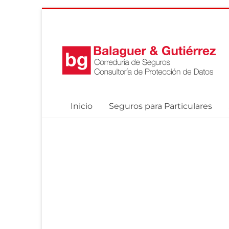
Skip
to
content
balaguergutierrez
Aseguramos
lo
que
Inicio
Seguros para Particulares
de
verdad
importa