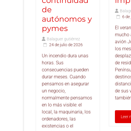
continuidad
imp
de
Balagu
autónomos y
6 de 
pymes
El vera
mucho a
Balaguer gutiérrez
avión J
24 de julio de 2026
los me
Un incendio dura unas
desplaz
horas. Sus
de resid
consecuencias pueden
Penínsu
durar meses. Cuando
destino
pensamos en asegurar
distanci
un negocio,
de sus 
normalmente pensamos
también
en lo más visible: el
local, la maquinaria, los
Leer 
ordenadores, las
existencias o el