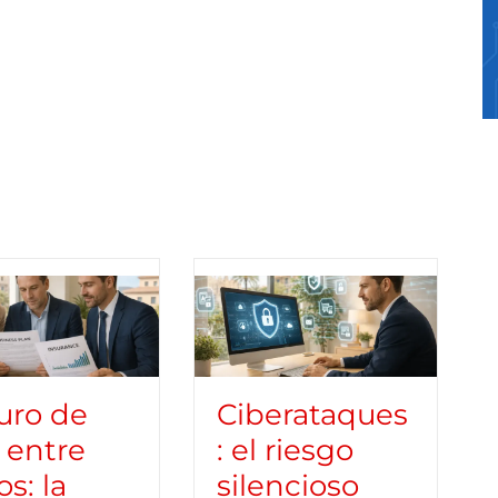
uro de
Ciberataques
 entre
: el riesgo
os: la
silencioso