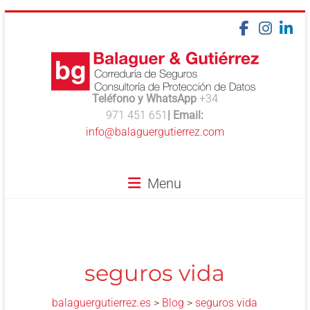
Skip
to
content
Teléfono y WhatsApp
+34
balaguergutierrez.es
971 451 651
| Email:
info@balaguergutierrez.com
Aseguramos
lo
que
Menu
de
verdad
importa
seguros vida
balaguergutierrez.es
>
Blog
>
seguros vida